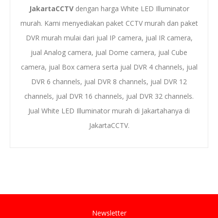
JakartaCCTV
dengan
harga White LED Illuminator
murah
. Kami menyediakan
paket CCTV murah
dan
paket
DVR murah
mulai dari
jual IP camera
,
jual IR camera
,
jual Analog camera
,
jual Dome camera
,
jual Cube
camera
,
jual Box camera
serta
jual
DVR
4 channels
, jual
DVR 6 channels, jual DVR
8 channels
, jual DVR 12
channels, jual DVR 16 channels,
jual
D
VR 32 channels
.
Jual
White LED Illuminator
murah di Jakarta
hanya di
JakartaCCTV.
Newsletter