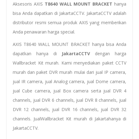
Aksesoris AXIS
T8640 WALL MOUNT BRACKET
hanya
bisa Anda dapatkan di JakartaCCTV. JakartaCCTV adalah
distributor resmi semua produk AXIS yang memberikan
Anda penawaran harga special.
AXIS T8640 WALL MOUNT BRACKET hanya bisa Anda
dapatkan hanya di
JakartaCCTV
dengan
harga
Wallbracket Kit murah
. Kami menyediakan
paket CCTV
murah
dan
paket DVR murah
mulai dari
jual IP camera
,
jual IR camera
,
jual Analog camera
,
jual Dome camera
,
jual Cube camera
,
jual Box camera
serta
jual
DVR
4
channels
, jual DVR 6 channels, jual DVR
8 channels
, jual
DVR 12 channels, jual DVR 16 channels,
jual
D
VR 32
channels
.
Jual
Wallbracket Kit
murah di Jakarta
hanya di
JakartaCCTV.