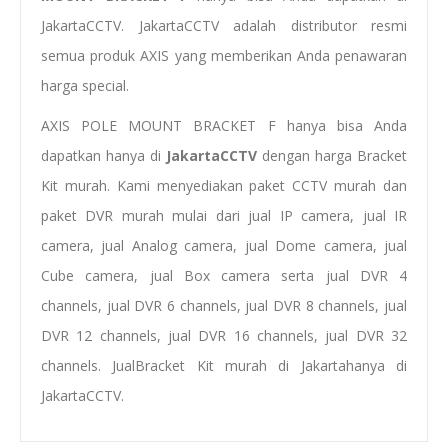
JakartaCCTV. JakartaCCTV adalah distributor resmi
semua produk AXIS yang memberikan Anda penawaran
harga special.
AXIS POLE MOUNT BRACKET F hanya bisa Anda
dapatkan hanya di
JakartaCCTV
dengan
harga Bracket
Kit murah
. Kami menyediakan
paket CCTV murah
dan
paket DVR murah
mulai dari
jual IP camera
,
jual IR
camera
,
jual Analog camera
,
jual Dome camera
,
jual
Cube camera
,
jual Box camera
serta
jual
DVR
4
channels
, jual DVR 6 channels, jual DVR
8 channels
, jual
DVR 12 channels, jual DVR 16 channels,
jual
D
VR 32
channels
.
Jual
Bracket Kit
murah di Jakarta
hanya di
JakartaCCTV.