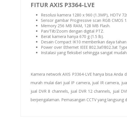
FITUR AXIS P3364-LVE
Resolusi kamera 1280 x 960 (1.3MP), HDTV 72
Sensor gambar Progressive scan RGB CMOS 1/
Memory 256 MB RAM, 128 MB Flash.
Pan/Tilt/Zoom dengan digital PTZ.
Berat kamera hanya 670 g (1.5 lb).
Desain Compact IK10 memberikan daya tahan k
Power over Ethernet IEEE 802.3af/802.3at Type 
Instalasi yang fleksibel sehingga sangat muda
Kamera network AXIS P3364-LVE hanya bisa Anda d
murah mulai dari
jual IP camera
,
jual IR camera
,
ju
jual DVR
8 channels
, jual DVR 12 channels, jual D
berpengalaman. Pemasangan CCTV yang langsung dit