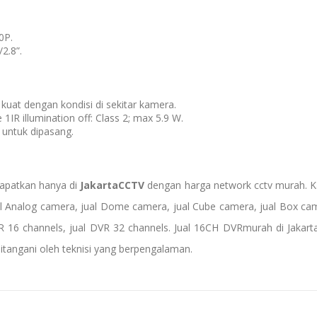
0P.
2.8”.
uat dengan kondisi di sekitar kamera.
1IR illumination off: Class 2; max 5.9 W.
h untuk dipasang.
apatkan hanya di
JakartaCCTV
dengan harga network cctv murah. 
al Analog camera
,
jual Dome camera
,
jual Cube camera
,
jual Box ca
VR 16 channels,
jual DVR 32 channels
.
Jual
16CH DVR
murah di Jakart
angani oleh teknisi yang berpengalaman.