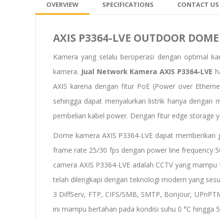
OVERVIEW
SPECIFICATIONS
CONTACT US
AXIS P3364-LVE OUTDOOR DOM
Kamera yang selalu beroperasi dengan optimal k
kamera.
Jual Network Kamera AXIS P3364-LVE
ha
AXIS karena dengan fitur PoE (Power over Ethernet
sehingga dapat menyalurkan listrik hanya dengan 
pembelian kabel power. Dengan fitur edge storag
Dome kamera AXIS P3364-LVE dapat memberikan gam
frame rate 25/30 fps dengan power line frequency 5
camera AXIS P3364-LVE adalah CCTV yang mampu t
telah dilengkapi dengan teknologi modern yang ses
3 DiffServ, FTP, CIFS/SMB, SMTP, Bonjour, UPnP
ini mampu bertahan pada kondisi suhu 0 °C hingga 