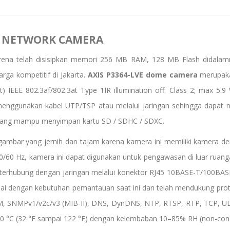
E NETWORK CAMERA
arena telah disisipkan memori 256 MB RAM, 128 MB Flash didal
rga kompetitif di Jakarta.
AXIS P3364-LVE dome camera
merupaka
) IEEE 802.3af/802.3at Type 1IR illumination off: Class 2; max 5.
menggunakan kabel UTP/TSP atau melalui jaringan sehingga dapat 
e yang mampu menyimpan kartu SD / SDHC / SDXC.
bar yang jernih dan tajam karena kamera ini memiliki kamera deng
0/60 Hz, kamera ini dapat digunakan untuk pengawasan di luar ruan
erhubung dengan jaringan melalui konektor RJ45 10BASE-T/100BAS
uai dengan kebutuhan pemantauan saat ini dan telah mendukung pro
TM, SNMPv1/v2c/v3 (MIB-II), DNS, DynDNS, NTP, RTSP, RTP, TCP, 
50 °C (32 °F sampai 122 °F) dengan kelembaban 10–85% RH (non-con