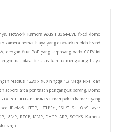
amnya. Network Kamera
AXIS P3364-LVE
fixed dome
n kamera hemat biaya yang ditawarkan oleh brand
9 W, dengan fitur PoE yang terpasang pada CCTV ini
menghemat biaya instalasi karena mengurangi biaya
an resolusi 1280 x 960 hingga 1.3 Mega Pixel dan
gan seperti area perlitasan pengangkut barang. Dome
E-TX PoE.
AXIS P3364-LVE
merupakan kamera yang
tocol IPv4/v6, HTTP, HTTPSc , SSL/TLSc , QoS Layer
UDP, IGMP, RTCP, ICMP, DHCP, ARP, SOCKS. Kamera
densing).