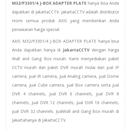
M32/P3301/4 J-BOX ADAPTER PLATE
hanya bisa Anda
dapatkan di JakartaCCTV. JakartaCCTV adalah distributor
resmi semua produk AXIS yang memberikan Anda
penawaran harga special.
AXIS M32/P3301/4 J-BOX ADAPTER PLATE hanya bisa
Anda dapatkan hanya di
JakartaCCTV
dengan
harga
Wall and Gang Box murah
. Kami menyediakan
paket
CCTV murah
dan
paket DVR murah
mulai dari
jual IP
camera
,
jual IR camera
,
jual Analog camera
,
jual Dome
camera
,
jual Cube camera
,
jual Box camera
serta
jual
DVR
4 channels
, jual DVR 6 channels, jual DVR
8
channels
, jual DVR 12 channels, jual DVR 16 channels,
jual
D
VR 32 channels
.
Jual
Wall and Gang Box
murah di
Jakarta
hanya di JakartaCCTV.