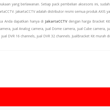
aan yang berlawanan. Setiap pack pembelian aksesoris ini, sudah 
artaCCTV. JakartaCCTV adalah distributor resmi semua produk AXIS 
a Anda dapatkan hanya di
JakartaCCTV
dengan
harga Bracket Ki
 camera
,
jual Analog camera
,
jual Dome camera
,
jual Cube camera
,
j
, jual DVR 16 channels,
jual
D
VR 32 channels
.
Jual
Bracket Kit
murah di