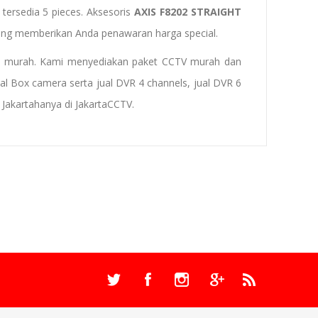
tersedia 5 pieces. Aksesoris
AXIS F8202 STRAIGHT
yang memberikan Anda penawaran harga special.
t murah
. Kami menyediakan
paket CCTV murah
dan
ual Box camera
serta
jual
DVR
4 channels
, jual DVR 6
 Jakarta
hanya di JakartaCCTV.