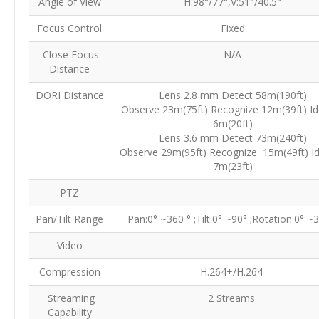
Angle of View
H:98°/77°,V:51°/40.5°
Focus Control
Fixed
Close Focus
N/A
Distance
DORI Distance
Lens 2.8 mm Detect 58m(190ft)
Observe 23m(75ft) Recognize 12m(39ft) Id
6m(20ft)
Lens 3.6 mm Detect 73m(240ft)
Observe 29m(95ft) Recognize 15m(49ft) Id
7m(23ft)
PTZ
Pan/Tilt Range
Pan:0° ~360 ° ;Tilt:0° ~90° ;Rotation:0° 
Video
Compression
H.264+/H.264
Streaming
2 Streams
Capability