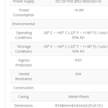
Power Supply
DC12V PoE (802.3af)(Class 0)
Power
<6.4W
Consumption
Environmental
Operating
-30° C ~ +60° C (-22° F ~ +140° F) / Less
Conditions
95% RH
Strorage
-30° C ~ +60° C (-22° F ~ +140° F) / Less
Conditions
95% RH
Ingress
IP67
Protection
Vandal
N/A
Resistance
Construction
Casing
Metal+Plastic
Dimensions
Φ108mm×84.9mm(4.25'x3.15')