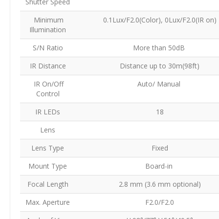
Shutter Speed
Minimum
0.1Lux/F2.0(Color), 0Lux/F2.0(IR on)
Illumination
S/N Ratio
More than 50dB
IR Distance
Distance up to 30m(98ft)
IR On/Off
Auto/ Manual
Control
IR LEDs
18
Lens
Lens Type
Fixed
Mount Type
Board-in
Focal Length
2.8 mm (3.6 mm optional)
Max. Aperture
F2.0/F2.0