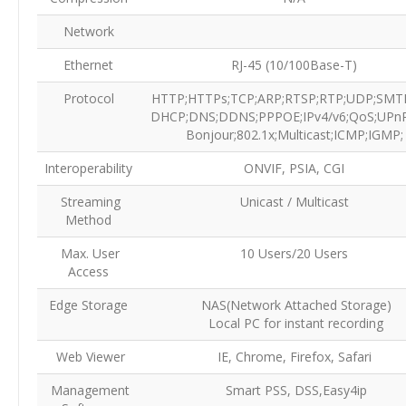
Network
Ethernet
RJ-45 (10/100Base-T)
Protocol
HTTP;HTTPs;TCP;ARP;RTSP;RTP;UDP;SMTP
DHCP;DNS;DDNS;PPPOE;IPv4/v6;QoS;UPnP
Bonjour;802.1x;Multicast;ICMP;IGMP
Interoperability
ONVIF, PSIA, CGI
Streaming
Unicast / Multicast
Method
Max. User
10 Users/20 Users
Access
Edge Storage
NAS(Network Attached Storage)
Local PC for instant recording
Web Viewer
IE, Chrome, Firefox, Safari
Management
Smart PSS, DSS,Easy4ip