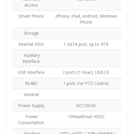
Access
Smart Phone
iPhone, iPad, Android, Windows
Phone
Storage
Internal HDD
1 SATA port, up to 4TB
Auxiliary
Interface
USB Interface
2 ports (1 Rear), USB2.0
RS485
1 port, For PTZ Control
General
Power Supply
DC12V/2A
Power
10W(without HDD)
Consumption
Working
-10°C~+55°C / 10%~90%RH /