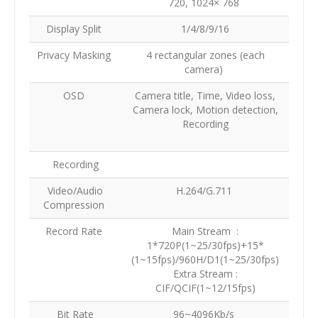
720, 1024× 768
Display Split
1/4/8/9/16
Privacy Masking
4 rectangular zones (each
camera)
OSD
Camera title, Time, Video loss,
Camera lock, Motion detection,
Recording
Recording
Video/Audio
H.264/G.711
Compression
Record Rate
Main Stream :
1*720P(1~25/30fps)+15*
(1~15fps)/960H/D1(1~25/30fps)
Extra Stream :
CIF/QCIF(1~12/15fps)
Bit Rate
96~4096Kb/s