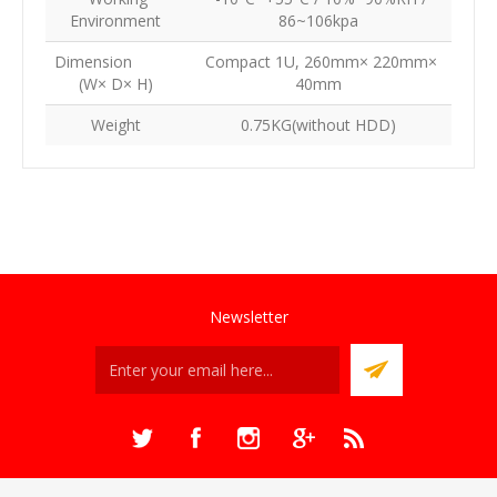
Environment
86~106kpa
Dimension
Compact 1U, 260mm× 220mm×
(W× D× H)
40mm
Weight
0.75KG(without HDD)
Newsletter