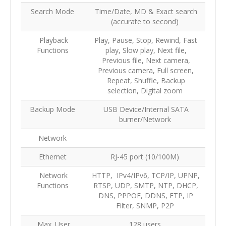
Search Mode
Time/Date, MD & Exact search
(accurate to second)
Playback
Play, Pause, Stop, Rewind, Fast
Functions
play, Slow play, Next file,
Previous file, Next camera,
Previous camera, Full screen,
Repeat, Shuffle, Backup
selection, Digital zoom
Backup Mode
USB Device/Internal SATA
burner/Network
Network
Ethernet
RJ-45 port (10/100M)
Network
HTTP, IPv4/IPv6, TCP/IP, UPNP,
Functions
RTSP, UDP, SMTP, NTP, DHCP,
DNS, PPPOE, DDNS, FTP, IP
Filter, SNMP, P2P
Max. User
128 users