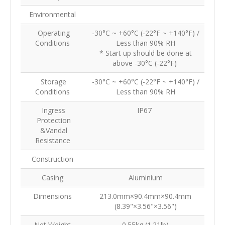
Environmental
Operating
-30°C ~ +60°C (-22°F ~ +140°F) /
Conditions
Less than 90% RH
* Start up should be done at
above -30°C (-22°F)
Storage
-30°C ~ +60°C (-22°F ~ +140°F) /
Conditions
Less than 90% RH
Ingress
IP67
Protection
&Vandal
Resistance
Construction
Casing
Aluminium
Dimensions
213.0mm×90.4mm×90.4mm
(8.39"×3.56"×3.56")
Net Weight
0.55kg (1.21lb)