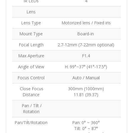
IR LEDs
4
Lens
Lens Type
Motorized lens / Fixed iris
Mount Type
Board-in
Focal Length
2.7-12mm (7-22mm optional)
Max Aperture
F1.4
Angle of View
H: 99°~37° (41°-17.5°)
Focus Control
Auto / Manual
Close Focus
300mm (1000mm)
Distance
11.81 (39.37)
Pan / Tilt /
Rotation
Pan/Tilt/Rotation
Pan: 0° ~ 360°
Tilt: 0° ~ 87°