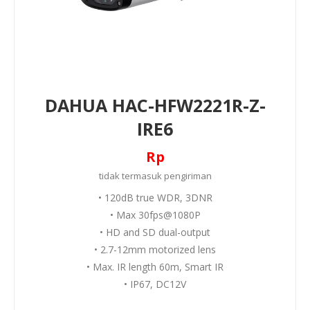
DAHUA HAC-HFW2221R-Z-
IRE6
Rp
tidak termasuk
pengiriman
• 120dB true WDR, 3DNR
• Max 30fps@1080P
• HD and SD dual-output
• 2.7-12mm motorized lens
• Max. IR length 60m, Smart IR
• IP67, DC12V