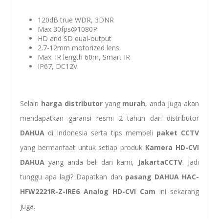
120dB true WDR, 3DNR
Max 30fps@1080P
HD and SD dual-output
2.7-12mm motorized lens
Max. IR length 60m, Smart IR
IP67, DC12V
Selain
harga distributor
yang
murah
, anda juga akan
mendapatkan garansi resmi 2 tahun dari distributor
DAHUA
di Indonesia serta tips membeli
paket
CCTV
yang bermanfaat untuk setiap produk
Kamera HD-CVI
DAHUA
yang anda beli dari kami,
JakartaCCTV
. Jadi
tunggu apa lagi? Dapatkan dan
pasang
DAHUA HAC-
HFW2221R-Z-IRE6 Analog HD-CVI Cam
ini sekarang
juga.