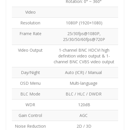
Rotation: 0° ~ 360°
Video
Resolution
1080P (1920×1080)
Frame Rate
25/30fps@1080P,
25/30/50/60fps@720P
Video Output
1-channel BNC HDCVI high
definition video output & 1-
channel BNC CVBS video output
Day/Night
Auto (ICR) / Manual
OSD Menu
Multi-language
BLC Mode
BLC / HLC / DWDR
WDR
120dB
Gain Control
AGC
Noise Reduction
2D / 3D