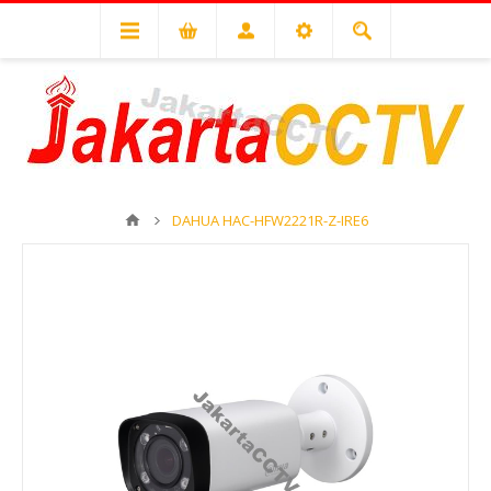
DAHUA HAC-HFW2221R-Z-IRE6