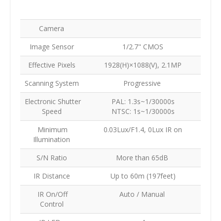
Camera
Image Sensor
1/2.7" CMOS
Effective Pixels
1928(H)×1088(V), 2.1MP
Scanning System
Progressive
Electronic Shutter
PAL: 1.3s~1/30000s
Speed
NTSC: 1s~1/30000s
Minimum
0.03Lux/F1.4, 0Lux IR on
Illumination
S/N Ratio
More than 65dB
IR Distance
Up to 60m (197feet)
IR On/Off
Auto / Manual
Control