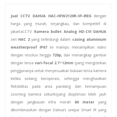
Jual CCTV DAHUA HAC-HFW2120R-VF-IRE6
dengan
harga yang murah, terjangkau, dan kompetitif di
JakartaCCTV.
Kamera
bullet
Analog HD-CVI DAHUA
seri
HAC 2
yang terlindungi dalam
casing
aluminium
weatherproof
IP67
ini mampu menampilkan video
dengan resolusi hingga
720p,
dan menangkap gambar
dengan lensa
vari-focal 2.7~12mm
(yang mengizinkan
penggunanya untuk menyesuaikan bukaan lensa kamera
ketika sedang beroperasi, sehingga menghasilkan
fleksbilitas pada area pandang dan kemampuan
zooming kamera sekuriti)yang dioptimasi lebih jauh
dengan jangkauan infra merah
60 meter
yang
dikombinasikan dengan Dahua’s unique Smart IR yang