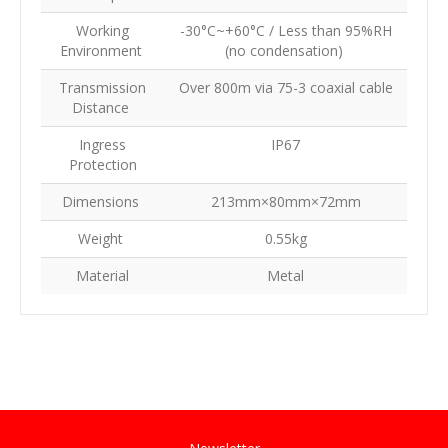
Working
-30°C~+60°C / Less than 95%RH
Environment
(no condensation)
Transmission
Over 800m via 75-3 coaxial cable
Distance
Ingress
IP67
Protection
Dimensions
213mm×80mm×72mm
Weight
0.55kg
Material
Metal