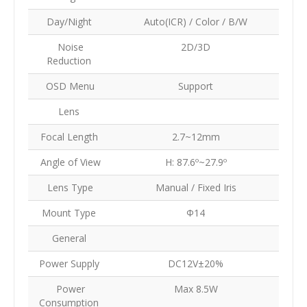
Day/Night
Auto(ICR) / Color / B/W
Noise
2D/3D
Reduction
OSD Menu
Support
Lens
Focal Length
2.7~12mm
Angle of View
H: 87.6º~27.9º
Lens Type
Manual / Fixed Iris
Mount Type
Φ14
General
Power Supply
DC12V±20%
Power
Max 8.5W
Consumption