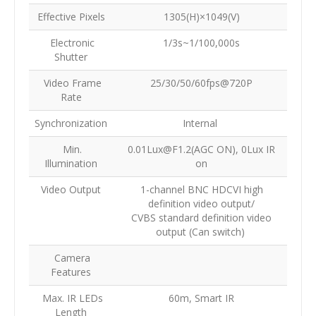
Effective Pixels
1305(H)×1049(V)
Electronic
1/3s~1/100,000s
Shutter
Video Frame
25/30/50/60fps@720P
Rate
Synchronization
Internal
Min.
0.01Lux@F1.2(AGC ON), 0Lux IR
Illumination
on
Video Output
1-channel BNC HDCVI high
definition video output/
CVBS standard definition video
output (Can switch)
Camera
Features
Max. IR LEDs
60m, Smart IR
Length