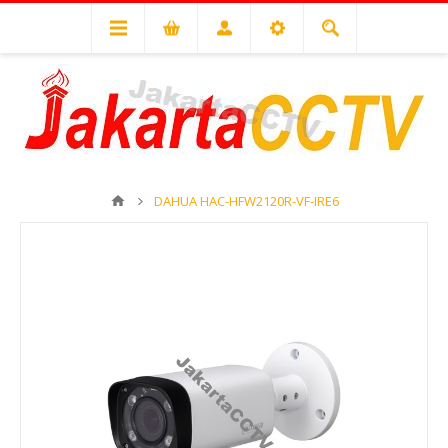
DAHUA HAC-HFW2120R-VF-IRE6