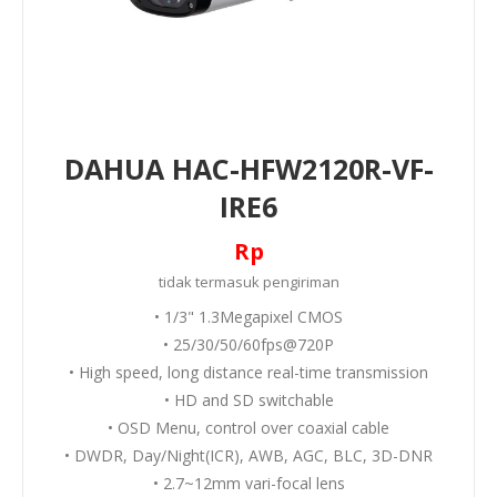
DAHUA HAC-HFW2120R-VF-
IRE6
Rp
tidak termasuk
pengiriman
• 1/3" 1.3Megapixel CMOS
• 25/30/50/60fps@720P
• High speed, long distance real-time transmission
• HD and SD switchable
• OSD Menu, control over coaxial cable
• DWDR, Day/Night(ICR), AWB, AGC, BLC, 3D-DNR
• 2.7~12mm vari-focal lens