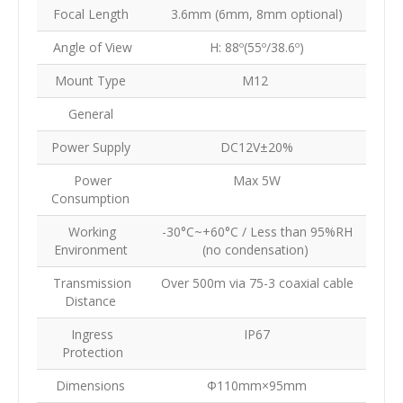
Focal Length
3.6mm (6mm, 8mm optional)
Angle of View
H: 88º(55º/38.6º)
Mount Type
M12
General
Power Supply
DC12V±20%
Power
Max 5W
Consumption
Working
-30°C~+60°C / Less than 95%RH
Environment
(no condensation)
Transmission
Over 500m via 75-3 coaxial cable
Distance
Ingress
IP67
Protection
Dimensions
Φ110mm×95mm