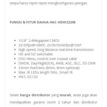
tanpa harus repot repot mengkonfigurasi jaringan.
FUNGSI & FITUR DAHUA HAC-HDW2220E
1/2.8" 2.4Megapixel CMOS
25/30fps@1080P, 25/30/50/60fps@720P
High speed, long distance real-time transmission
HD and SD switchable
OSD Menu, control over coaxial cable
DWDR, Day/Night(ICR), AWB, AGC, BLC, 3D-DNR
3.6mm fixed lens (6mm, 8mm optional)
Max. IR LEDs length 50m, Smart IR
IP67, DC12V
Selain
harga distributor
yang
murah
, anda juga akan
mendapatkan garansi resmi 2 tahun dari distributor