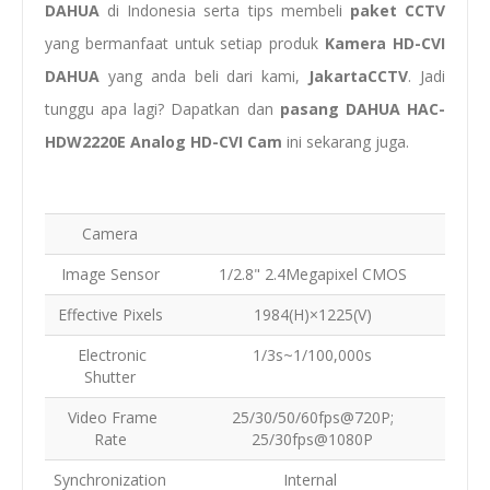
DAHUA
di Indonesia serta tips membeli
paket
CCTV
yang bermanfaat untuk setiap produk
Kamera HD-CVI
DAHUA
yang anda beli dari kami,
JakartaCCTV
. Jadi
tunggu apa lagi? Dapatkan dan
pasang
DAHUA HAC-
HDW2220E Analog HD-CVI Cam
ini sekarang juga.
Camera
Image Sensor
1/2.8" 2.4Megapixel CMOS
Effective Pixels
1984(H)×1225(V)
Electronic
1/3s~1/100,000s
Shutter
Video Frame
25/30/50/60fps@720P;
Rate
25/30fps@1080P
Synchronization
Internal