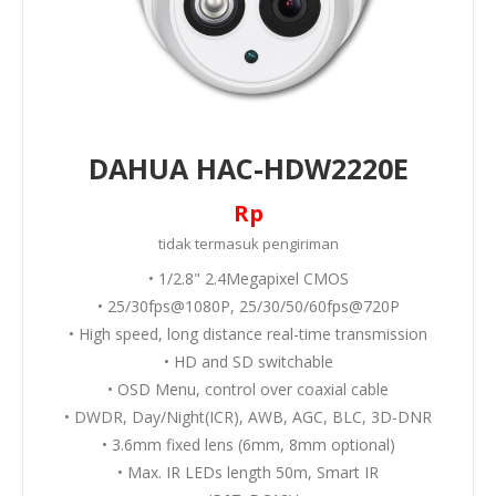
DAHUA HAC-HDW2220E
Rp
tidak termasuk
pengiriman
• 1/2.8" 2.4Megapixel CMOS
• 25/30fps@1080P, 25/30/50/60fps@720P
• High speed, long distance real-time transmission
• HD and SD switchable
• OSD Menu, control over coaxial cable
• DWDR, Day/Night(ICR), AWB, AGC, BLC, 3D-DNR
• 3.6mm fixed lens (6mm, 8mm optional)
• Max. IR LEDs length 50m, Smart IR