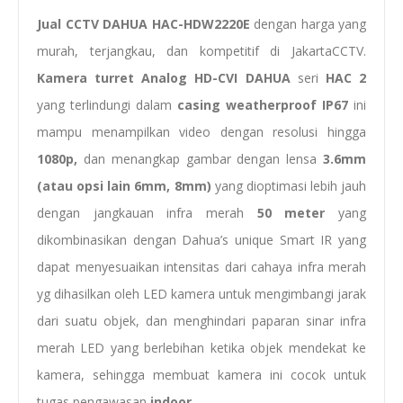
Jual CCTV DAHUA HAC-HDW2220E
dengan harga yang
murah, terjangkau, dan kompetitif di JakartaCCTV.
Kamera
turret
Analog HD-CVI DAHUA
seri
HAC 2
yang terlindungi dalam
casing
weatherproof
IP67
ini
mampu menampilkan video dengan resolusi hingga
1080p,
dan menangkap gambar dengan lensa
3.6mm
(atau opsi lain 6mm, 8mm)
yang dioptimasi lebih jauh
dengan jangkauan infra merah
50 meter
yang
dikombinasikan dengan Dahua’s unique Smart IR yang
dapat menyesuaikan intensitas dari cahaya infra merah
yg dihasilkan oleh LED kamera untuk mengimbangi jarak
dari suatu objek, dan menghindari paparan sinar infra
merah LED yang berlebihan ketika objek mendekat ke
kamera, sehingga membuat kamera ini cocok untuk
tugas pengawasan
indoor
.