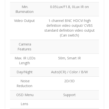
Min.
0.05Lux/F1.8, 0Lux IR on
Illumination
Video Output
1-channel BNC HDCVI high
definition video output/ CVBS
standard definition video output
(Can switch)
Camera
Features
Max. IR LEDs
50m, Smart IR
Length
Day/Night
Auto(ICR) / Color / B/W
Noise
2D/3D
Reduction
OSD Menu
Support
Lens